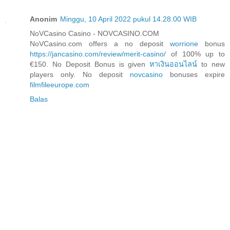
Anonim
Minggu, 10 April 2022 pukul 14.28.00 WIB
NoVCasino Casino - NOVCASINO.COM
NoVCasino.com offers a no deposit
worrione
bonus
https://jancasino.com/review/merit-casino/
of 100% up to
€150. No Deposit Bonus is given
หาเงินออนไลน์
to new
players only. No deposit
novcasino
bonuses expire
filmfileeurope.com
Balas