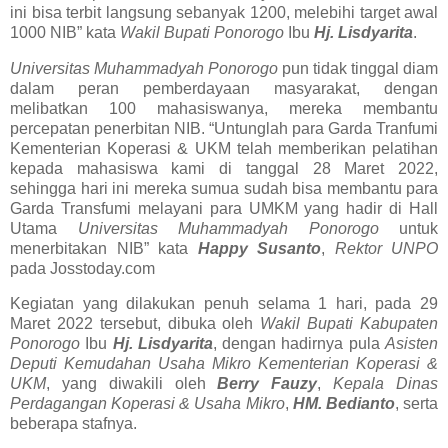
ini bisa terbit langsung sebanyak 1200, melebihi target awal
1000 NIB” kata
Wakil Bupati Ponorogo
Ibu
Hj. Lisdyarita
.
Universitas Muhammadyah Ponorogo
pun tidak tinggal diam
dalam peran pemberdayaan masyarakat, dengan
melibatkan 100 mahasiswanya, mereka membantu
percepatan penerbitan NIB. “Untunglah para Garda Tranfumi
Kementerian Koperasi & UKM telah memberikan pelatihan
kepada mahasiswa kami di tanggal 28 Maret 2022,
sehingga hari ini mereka sumua sudah bisa membantu para
Garda Transfumi melayani para UMKM yang hadir di Hall
Utama
Universitas Muhammadyah Ponorogo
untuk
menerbitakan NIB” kata
Happy Susanto
,
Rektor UNPO
pada Josstoday.com
Kegiatan yang dilakukan penuh selama 1 hari, pada 29
Maret 2022 tersebut, dibuka oleh
Wakil Bupati Kabupaten
Ponorogo
Ibu
Hj. Lisdyarita
, dengan hadirnya pula
Asisten
Deputi Kemudahan Usaha Mikro Kementerian Koperasi &
UKM
, yang diwakili oleh
Berry Fauzy
,
Kepala Dinas
Perdagangan Koperasi & Usaha Mikro
,
HM. Bedianto
, serta
beberapa stafnya.