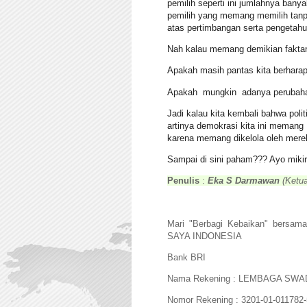
pemilih seperti ini jumlahnya bany
pemilih yang memang memilih tanp
atas pertimbangan serta pengetahua
Nah kalau memang demikian faktan
Apakah masih pantas kita berharap
Apakah mungkin adanya perubahan
Jadi kalau kita kembali bahwa poli
artinya demokrasi kita ini memang
karena memang dikelola oleh merek
Sampai di sini paham??? Ayo mikir.
Penulis
:
Eka S Darmawan
(Ket
Mari "Berbagi Kebaikan" bersam
SAYA INDONESIA
Bank BRI
Nama Rekening : LEMBAGA SW
Nomor Rekening : 3201-01-011782-