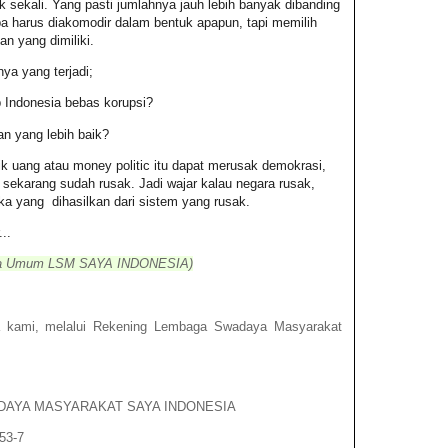
ak sekali. Yang pasti jumlahnya jauh lebih banyak dibanding
a harus diakomodir dalam bentuk apapun, tapi memilih
n yang dimiliki.
ya yang terjadi;
 Indonesia bebas korupsi?
 yang lebih baik?
tik uang atau money politic itu dapat merusak demokrasi,
 sekarang sudah rusak. Jadi wajar kalau negara rusak,
a yang dihasilkan dari sistem yang rusak.
..
ua Umum LSM SAYA INDONESIA
)
a kami, melalui Rekening Lembaga Swadaya Masyarakat
ADAYA MASYARAKAT SAYA INDONESIA
53-7